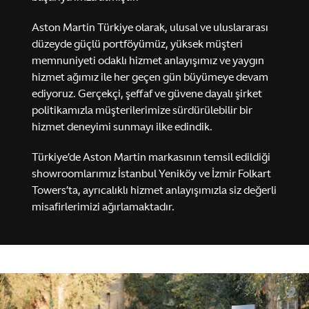
Aston Martin Türkiye olarak, ulusal ve uluslararası
düzeyde güçlü portföyümüz, yüksek müşteri
memnuniyeti odaklı hizmet anlayışımız ve yaygın
hizmet ağımız ile her geçen gün büyümeye devam
ediyoruz. Gerçekçi, şeffaf ve güvene dayalı şirket
politikamızla müşterilerimize sürdürülebilir bir
MASTERY. DRIVEN.
hizmet deneyimi sunmayı ilke edindik.
Valhalla
Türkiye’de Aston Martin markasının temsil edildiği
showroomlarımız İstanbul Yeniköy ve İzmir Folkart
Towers’ta, ayrıcalıklı hizmet anlayışımızla siz değerli
Keşfet
Konfigüre Et
misafirlerimizi ağırlamaktadır.