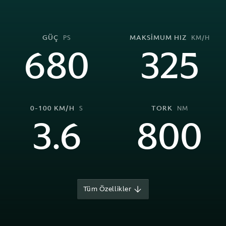
GÜÇ
MAKSİMUM HIZ
PS
KM/H
680
325
0-100 KM/H
TORK
S
NM
3.6
800
Tüm Özellikler