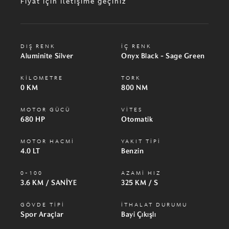
Fiyat için iletişime geçiniz
DIŞ RENK
İÇ RENK
Aluminite Silver
Onyx Black - Sage Green
KİLOMETRE
TORK
0 KM
800 NM
MOTOR GÜCÜ
VİTES
680 HP
Otomatik
MOTOR HACMİ
YAKIT TİPİ
4.0 LT
Benzin
0-100
AZAMİ HIZ
3.6 KM / SANİYE
325 KM / S
GÖVDE TİPİ
İTHALAT DURUMU
Spor Araçlar
Bayi Çıkışlı