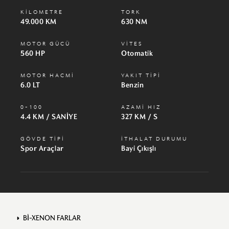
KİLOMETRE
TORK
49.000 KM
630 NM
MOTOR GÜCÜ
VİTES
560 HP
Otomatik
MOTOR HACMİ
YAKIT TİPİ
6.0 LT
Benzin
0-100
AZAMİ HIZ
4.4 KM / SANİYE
327 KM / S
GÖVDE TİPİ
İTHALAT DURUMU
Spor Araçlar
Bayi Çıkışlı
Bİ-XENON FARLAR