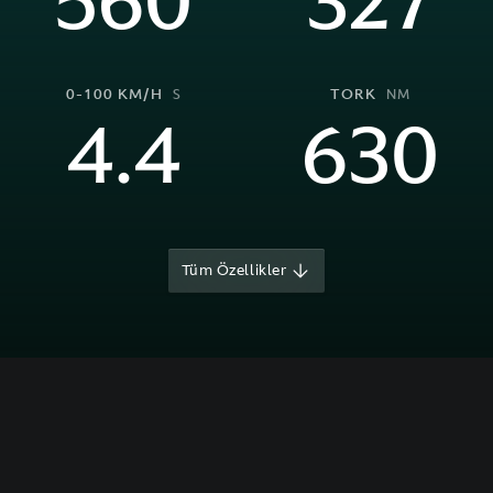
560
327
0-100 KM/H
TORK
S
NM
4.4
630
Tüm Özellikler