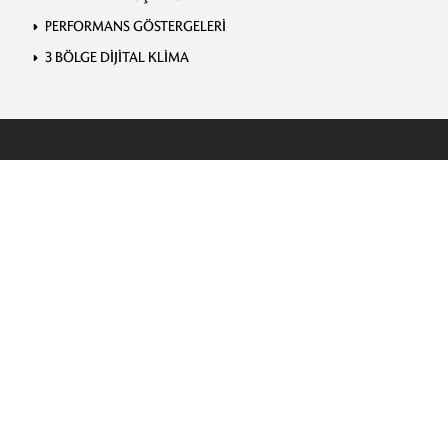
PERFORMANS GÖSTERGELERİ
3 BÖLGE DİJİTAL KLİMA
İstanbul Showroom
Yeniköy
Köybaşı Cd. No:94, Sarıyer
Telefon:
+90 212 223 10 11
2015
ASTON MARTIN RAPIDE